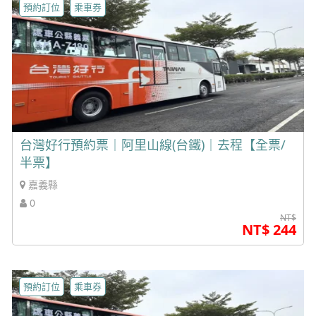
預約訂位
乘車券
台灣好行預約票｜阿里山線(台鐵)｜去程【全票/
半票】
嘉義縣
0
NT$
NT$ 244
預約訂位
乘車券