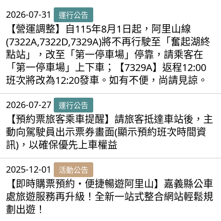
2026-07-31
運行公告
【營運調整】自115年8月1日起，阿里山線
(7322A,7322D,7329A)將不再行駛至「奮起湖終
點站」，改至「第一停車場」停靠，請乘客在
「第一停車場」上下車；【7329A】返程12:00
班次將改為12:20發車。如有不便，尚請見諒。
2026-07-27
運行公告
【預約票旅客乘車提醒】請旅客抵達車站後，主
動向駕駛員出示票券畫面(顯示預約班次時間資
訊)，以確保優先上車權益
2025-12-01
活動公告
【即時購票預約・便捷暢遊阿里山】嘉義縣公車
處旅遊服務再升級！全新一站式整合網站輕鬆規
劃出遊！