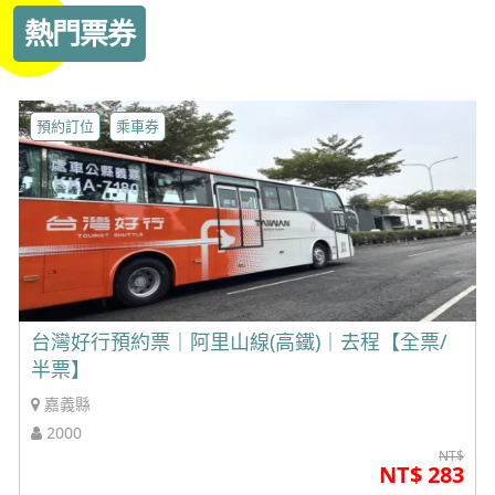
熱門票券
預約訂位
乘車券
台灣好行預約票｜阿里山線(高鐵)｜去程【全票/
半票】
嘉義縣
2000
NT$
NT$ 283