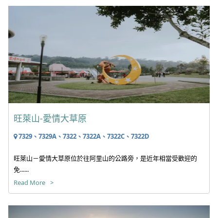
旺萊山-愛情大草原
7329、7329A、7322、7322A、7322C、7322D
旺萊山－愛情大草原位於往阿里山的公路旁，是近年相當受歡迎的
免......
Read More