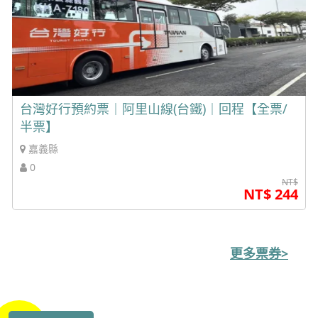
台灣好行預約票｜阿里山線(台鐵)｜回程【全票/
半票】
嘉義縣
0
NT$
NT$ 244
更多票券