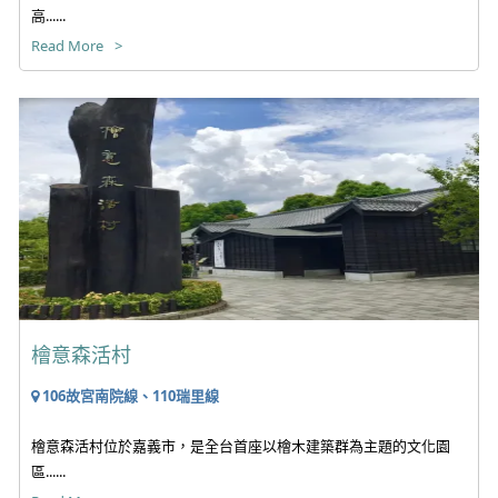
高......
Read More
檜意森活村
106故宮南院線、110瑞里線
檜意森活村位於嘉義市，是全台首座以檜木建築群為主題的文化園
區......