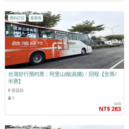
預約訂位
乘車券
台灣好行預約票｜阿里山線(高鐵)｜回程【全票/
半票】
嘉義縣
0
NT$
NT$ 283