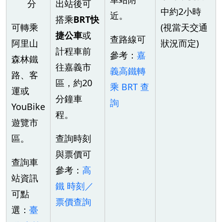
分
出站後可
中約2小時
近。
搭乘
BRT快
可轉乘
(視當天交通
捷公車
或
查路線可
阿里山
狀況而定)
計程車前
參考：
嘉
森林鐵
往嘉義市
義高鐵轉
路、客
區，約20
乘 BRT 查
運或
分鐘車
詢
YouBike
程。
遊覽市
區。
查詢時刻
與票價可
查詢車
參考：
高
站資訊
鐵 時刻／
可點
票價查詢
選：
臺