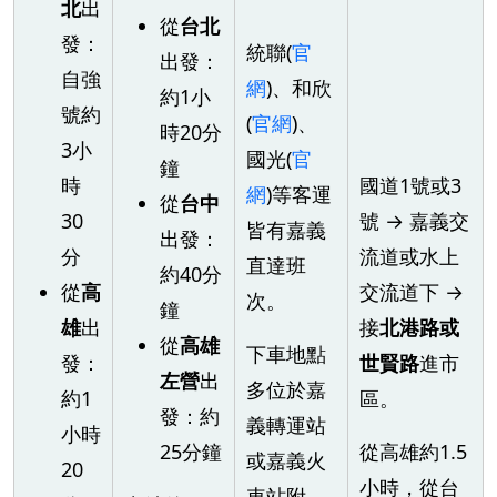
北
出
從
台北
發：
統聯(
官
出發：
自強
網
)、和欣
約1小
號約
(
官網
)、
時20分
3小
國光(
官
鐘
時
國道1號或3
網
)等客運
從
台中
30
號 → 嘉義交
皆有嘉義
出發：
分
流道或水上
直達班
約40分
從
高
交流道下 →
次。
鐘
雄
出
接
北港路或
從
高雄
下車地點
發：
世賢路
進市
左營
出
多位於嘉
約1
區。
發：約
義轉運站
小時
25分鐘
從高雄約1.5
或嘉義火
20
小時，從台
車站附