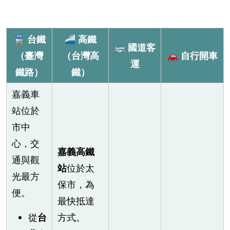
🚆
台鐵
🚄
高鐵
🚌
國道客
（臺灣
（台灣高
🚗
自行開車
運
鐵路）
鐵）
嘉義車
站位於
市中
心，交
嘉義高鐵
通與觀
站
位於太
光最方
保市，為
便。
最快抵達
從
台
方式。