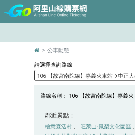
公車動態
請選擇查詢路線：
106 【故宮南院線】嘉義火車站→中正
路線名稱： 106 【故宮南院線】嘉
鄰近景點：
檜意森活村
旺萊山-鳳梨文化園區