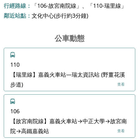
行經路線：
「106-故宮南院線」、「110-瑞里線」
鄰近站點：
文化中心(步行約3分鐘)
公車動態
110
【瑞里線】嘉義火車站—瑞太資訊站 (野薑花溪
步道)
查看
106
【故宮南院線】嘉義火車站→中正大學→故宮南
院→高鐵嘉義站
查看