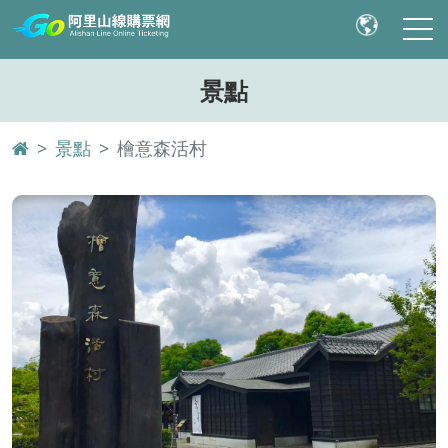
景點
景點
檜意森活村