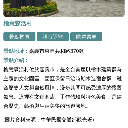
檜意森活村
景點摺頁
語音導覽
購買票券
景點地址：
嘉義市東區共和路370號
景點介紹：
檜意森活村位於嘉義市，是全台首座以檜木建築群為
主題的文化園區。園區保留日治時期木造宿舍群，融
合歷史人文與自然風情，漫步其間可感受濃厚的懷舊
氣息。這裡有文創商店、手作體驗與特色美食，是結
合歷史、藝術與生活美學的旅遊勝地。
(圖片資料來源：中華民國交通部觀光署)